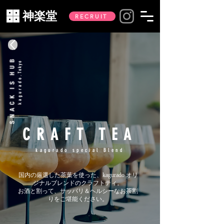
神楽堂
RECRUIT
CRAFT TEA
kagurado special Blend
国内の厳選した茶葉を使った、kagurado オリ
ジナルブレンドのクラフトティ。
​お酒と割って、サッパリ＆ヘルシーなお茶割
りをご堪能ください。