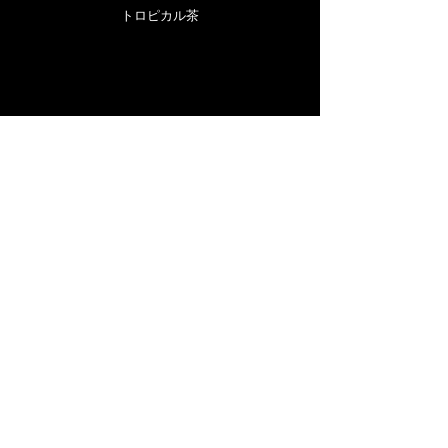
トロピカル茶
マンゴーの甘味と香り。ソーダ水で割るこ
とでトロピカルな気分になれるフルーツテ
ィとして堪能できます。
the GIFT TEA
神楽堂スペシャルブレンドをご自宅でも。