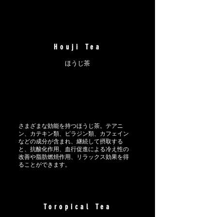
Houji Tea
ほうじ茶
さまざまな効能を持つほうじ茶。テアニ
ン、カテキン類、ピラジン類、カフェイン
などの成分が含まれ、継続して摂取する
と、抗酸化作用、血行促進による冷え性の
改善や脂肪燃焼作用、リラックス効果を得
ることができます。
Toropical Tea