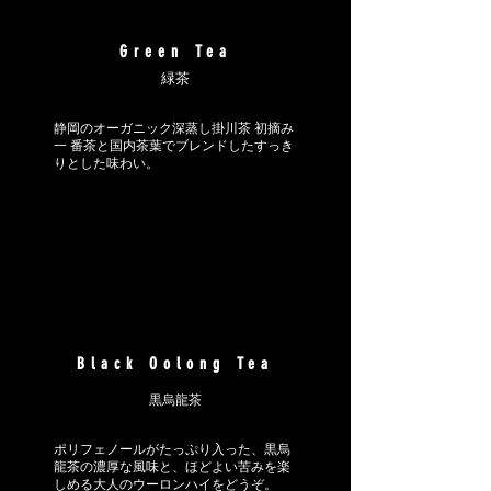
Green Tea
緑茶
静岡のオーガニック深蒸し掛川茶 初摘み
一 番茶と国内茶葉でブレンドしたすっき
りとした味わい。
Black Oolong Tea
黒烏龍茶
ポリフェノールがたっぷり入った、黒烏
龍茶の濃厚な風味と、ほどよい苦みを楽
しめる大人のウーロンハイをどうぞ。